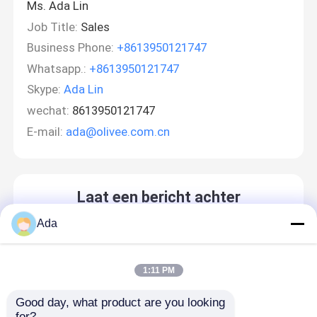
Ms. Ada Lin
Job Title:
Sales
Business Phone:
+8613950121747
Whatsapp.:
+8613950121747
Skype:
Ada Lin
wechat:
8613950121747
E-mail:
ada@olivee.com.cn
Laat een bericht achter
We bellen je snel terug!
Ada
1:11 PM
Good day, what product are you looking 
for?