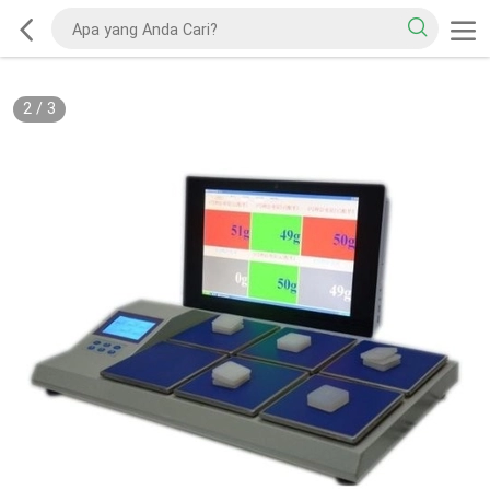
2
/
3