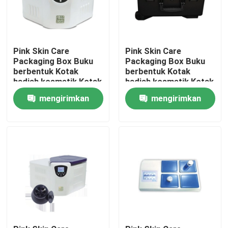
Pink Skin Care
Pink Skin Care
Packaging Box Buku
Packaging Box Buku
berbentuk Kotak
berbentuk Kotak
hadiah kosmetik Kotak
hadiah kosmetik Kotak
kertas magnetik Untuk
kertas magnetik Untuk
mengirimkan
mengirimkan
perawatan kulit Botol
perawatan kulit Botol
kosmetik dengan
kosmetik dengan
permintaan
permintaan
sisipan
sisipan
Rumah
Produk
Video