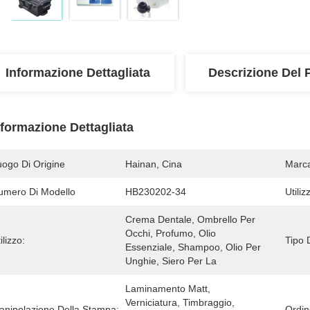
Informazione Dettagliata
Descrizione Del 
nformazione Dettagliata
uogo Di Origine
Hainan, Cina
Marc
umero Di Modello
HB230202-34
Utiliz
Crema Dentale, Ombrello Per 
Occhi, Profumo, Olio 
ilizzo:
Tipo 
Essenziale, Shampoo, Olio Per 
Unghie, Siero Per La 
Laminamento Matt, 
Verniciatura, Timbraggio, 
anipolazione Della Stampa:
Ordin