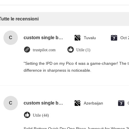
Tutte le recensioni
C
custom single bottle packaging paper wine gift glass bag 2 bottle black wine tote carry bags
Tuvalu
Oct 
trustpilot.com
Utile (1)
"Setting the IPD on my Pico 4 was a game-changer! The t
difference in sharpness is noticeable.
C
custom single bottle packaging paper wine gift glass bag 2 bottle black wine tote carry bags
Azerbaijan
Utile (44)
Solid Pattern Quick Dry One Piece Jumpsuit for Women