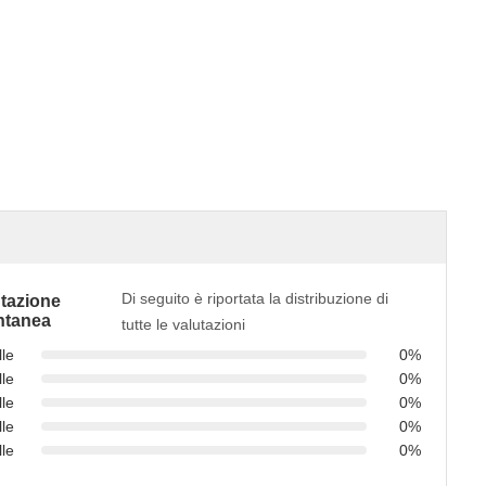
Di seguito è riportata la distribuzione di
tazione
ntanea
tutte le valutazioni
lle
0%
lle
0%
lle
0%
lle
0%
lle
0%