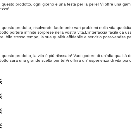
 questo prodotto, ogni giorno è una festa per la pelle! Vi offre una ga
lezza!
 questo prodotto, risolverete facilmente vari problemi nella vita quoti
otto porterà infinite sorprese nella vostra vita.L'interfaccia facile da us
re. Allo stesso tempo, la sua qualità affidabile e servizio post-vendita
 questo prodotto, la vita è più rilassata! Vuoi godere di un'alta qualità
dotto sarà una grande scelta per te!Vi offrirà un' esperienza di vita pi