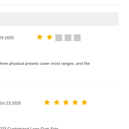
29.2025
hree physical presets cover most ranges, and the
Oct 23.2025
 2023 Customized Logo Gym Sets