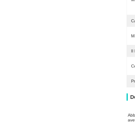
Ca
Ma
Il
C
P
D
Abb
ave