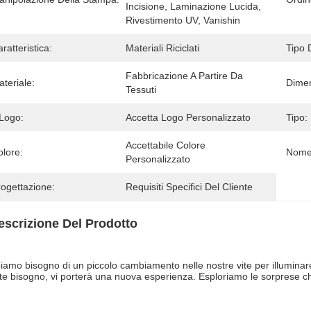
Incisione, Laminazione Lucida, 
Rivestimento UV, Vanishin
ratteristica:
Materiali Riciclati
Tipo 
Fabbricazione A Partire Da 
teriale:
Dimen
Tessuti
 Logo:
Accetta Logo Personalizzato
Tipo:
Accettabile Colore 
olore:
Nome 
Personalizzato
rogettazione:
Requisiti Specifici Del Cliente
escrizione Del Prodotto
iamo bisogno di un piccolo cambiamento nelle nostre vite per illuminare 
te bisogno, vi porterà una nuova esperienza. Esploriamo le sorprese c