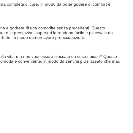
mma completa di cure, in modo da poter godere di comfort e 
diana e godrete di una comodità senza precedenti. Questo 
are e le prestazioni superiori lo rendono facile e piacevole da 
 perfetto, in modo da non avere preoccupazioni.
 della vita, ma non vuoi essere bloccato da cose noiose? Questo 
ù comoda e conveniente, in modo da sentirsi più rilassato che mai.