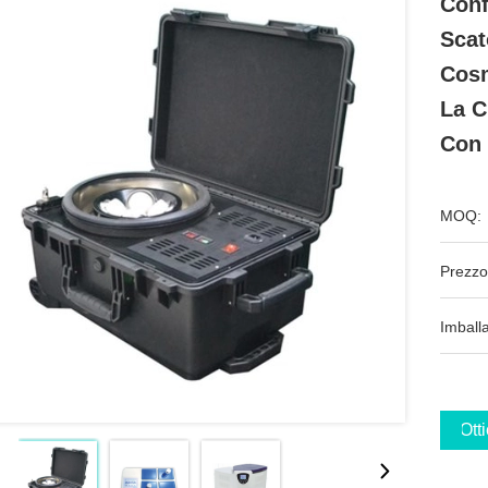
Conf
Scat
Cosm
La C
Con 
MOQ:
Prezzo
Imball
Ott