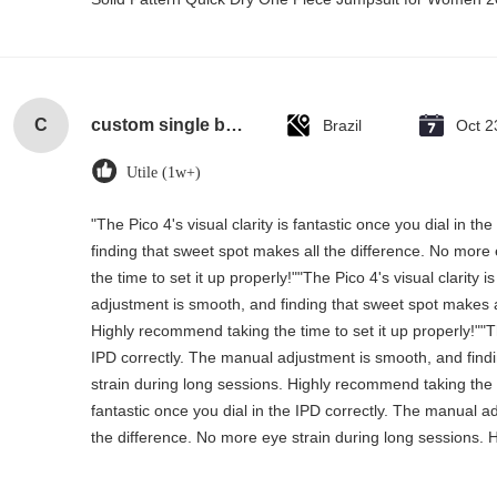
C
custom single bottle packaging paper wine gift glass bag 2 bottle black wine tote carry bags
Brazil
Oct 2
Utile (1w+)
"The Pico 4's visual clarity is fantastic once you dial in 
finding that sweet spot makes all the difference. No more
the time to set it up properly!""The Pico 4's visual clarity 
adjustment is smooth, and finding that sweet spot makes a
Highly recommend taking the time to set it up properly!""The
IPD correctly. The manual adjustment is smooth, and find
strain during long sessions. Highly recommend taking the tim
fantastic once you dial in the IPD correctly. The manual a
the difference. No more eye strain during long sessions. H