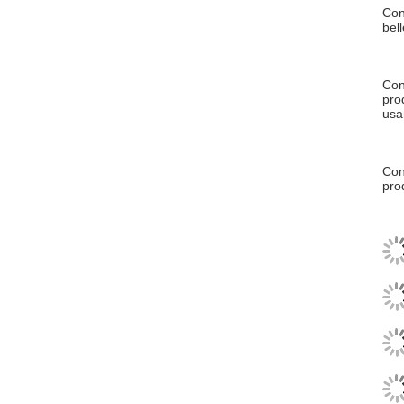
Con
bel
Con
prod
usa
Con
pro