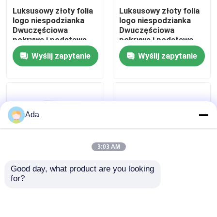
Luksusowy złoty folia
Luksusowy złoty folia
logo niespodzianka
logo niespodzianka
Pokaz VR
Dwuczęściowa
Dwuczęściowa
pokrywa i podstawa
pokrywa i podstawa
Bow Krawat
Bow Krawat
Wyślij zapytanie
Wyślij zapytanie
O nas
Kartonowy urodziny
Kartonowy urodziny
prezent papierowy
prezent papierowy
pudełko opakowania
pudełko opakowania
Wycieczka po fabryce
Ada
Kontrola jakości
3:03 AM
Skontaktuj się z nami
Good day, what product are you looking 
for?
Luksusowy złoty folia
Luksusowy złoty folia
Aktualności
logo niespodzianka
logo niespodzianka
Dwuczęściowa
Dwuczęściowa
pokrywa i podstawa
pokrywa i podstawa
Sprawy