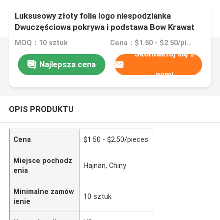
Luksusowy złoty folia logo niespodzianka
Dwuczęściowa pokrywa i podstawa Bow Krawat
Kartonowy urodziny prezent papierowy pudełko
MOQ：10 sztuk
Cena：$1.50 - $2.50/pieces
opakowania
Skontaktuj się z
Najlepsza cena
nami
OPIS PRODUKTU
Cena
$1.50 - $2.50/pieces
Miejsce pochodz
Hajnan, Chiny
enia
Minimalne zamów
10 sztuk
ienie