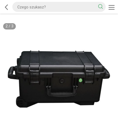
2
/
3