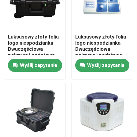
Luksusowy złoty folia
Luksusowy złoty folia
logo niespodzianka
logo niespodzianka
Dwuczęściowa
Dwuczęściowa
pokrywa i podstawa
pokrywa i podstawa
Bow Krawat
Bow Krawat
Wyślij zapytanie
Wyślij zapytanie
Kartonowy urodziny
Kartonowy urodziny
prezent papierowy
prezent papierowy
pudełko opakowania
pudełko opakowania
Dom
Produkty
Filmy