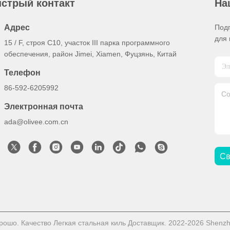
стрый контакт
На
Адрес
Под
для 
15 / F, строя C10, участок III парка программного
обеспечения, район Jimei, Xiamen, Фуцзянь, Китай
Телефон
86-592-6205992
Электронная почта
ada@olivee.com.cn
Св
рошо. Качество Легкая стальная киль Доставщик. 2022-2026 Shenzhe