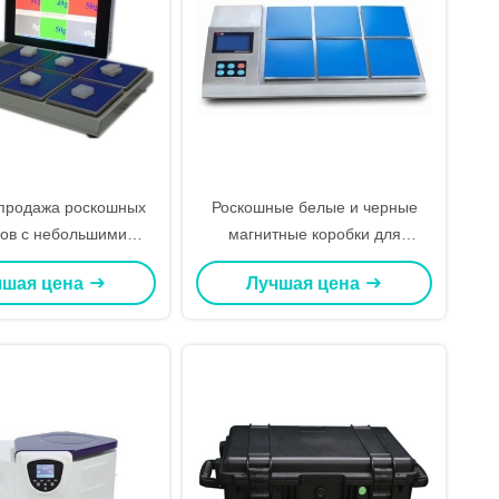
продажа роскошных
Роскошные белые и черные
ов с небольшими
магнитные коробки для
ыми коробками для
подарков с крышкой
чшая цена
Лучшая цена
рков с крышкой