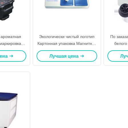
 ароматная
Экологически чистый логотип
По заказ
 маркировка
Картонная упаковка Магнитное
белого 
вка тростник
закрытие Заказная черная
картона,
цена
Лучшая цена
Лу
а банка набор
обувь складная магнитная
упаковк
арочный ящик
бумажная подарочная коробка
с логотипом