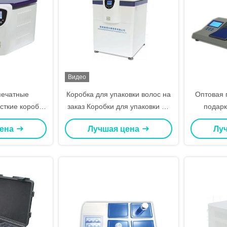
Видео
печатные
Коробка для упаковки волос на
Оптовая 
сткие коробки
заказ Коробки для упаковки на
подарк
 магнитные
заказ Люксовая коробка для
магнитн
цена
Лучшая цена
Лу
чные коробки
расширения волос человека
пода
я ношения