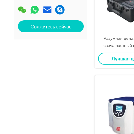
Свяжитесь сейчас
Разумная цена
свеча частный
роскошная упако
Лучшая 
диффузер и свеч
праздничный под