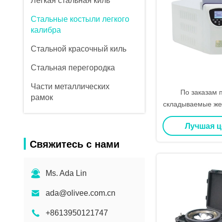
Легкая стальная киль
Стальные костыли легкого
калибра
Стальной красочный киль
Стальная перегородка
Части металлических
По заказам 
рамок
складываемые же
большие белые
Лучшая 
закрытые подаро
с ручкой дл
Свяжитесь с нами
Ms. Ada Lin
ada@olivee.com.cn
+8613950121747