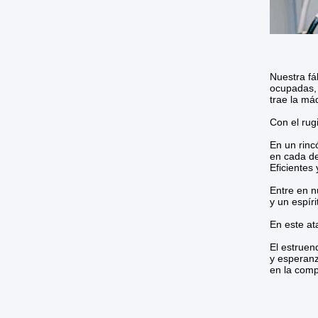
Nuestra fá
ocupadas, 
trae la má
Con el rug
En un rinc
en cada de
Eficientes
Entre en n
y un espír
En este at
El estruen
y esperanz
en la comp