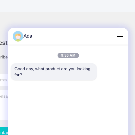
Ada
stro boletín
9:30 AM
ríbete a nuestro boletín para obtener descuentos y
.
Good day, what product are you looking 
for?
ntacta Con Nosotros