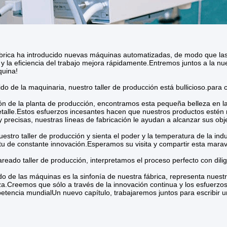
brica ha introducido nuevas máquinas automatizadas, de modo que las
y la eficiencia del trabajo mejora rápidamente.Entremos juntos a la nue
quina!
ido de la maquinaria, nuestro taller de producción está bullicioso.para 
ón de la planta de producción, encontramos esta pequeña belleza en l
talle.Estos esfuerzos incesantes hacen que nuestros productos estén 
 y precisas, nuestras líneas de fabricación le ayudan a alcanzar sus obj
uestro taller de producción y sienta el poder y la temperatura de la in
itu de constante innovación.Esperamos su visita y compartir esta maravi
areado taller de producción, interpretamos el proceso perfecto con dilig
do de las máquinas es la sinfonía de nuestra fábrica, representa nuestr
a.Creemos que sólo a través de la innovación continua y los esfuerzo
etencia mundialUn nuevo capítulo, trabajaremos juntos para escribir un