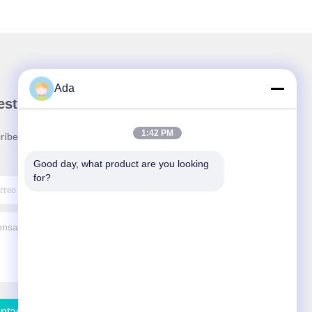
Ada
stro boletín
1:42 PM
ríbete a nuestro boletín para obtener descuentos y
.
Good day, what product are you looking 
for?
ntacta Con Nosotros