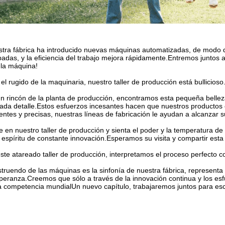
tra fábrica ha introducido nuevas máquinas automatizadas, de modo q
adas, y la eficiencia del trabajo mejora rápidamente.Entremos juntos a 
 la máquina!
el rugido de la maquinaria, nuestro taller de producción está bullicioso
n rincón de la planta de producción, encontramos esta pequeña bellez
ada detalle.Estos esfuerzos incesantes hacen que nuestros productos 
ientes y precisas, nuestras líneas de fabricación le ayudan a alcanzar 
e en nuestro taller de producción y sienta el poder y la temperatura de
 espíritu de constante innovación.Esperamos su visita y compartir esta
ste atareado taller de producción, interpretamos el proceso perfecto con
struendo de las máquinas es la sinfonía de nuestra fábrica, representa
peranza.Creemos que sólo a través de la innovación continua y los es
a competencia mundialUn nuevo capítulo, trabajaremos juntos para escri