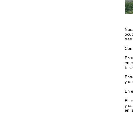
Nues
ocup
trae
Con 
En u
en c
Efic
Entr
y un
En e
El e
y es
en l