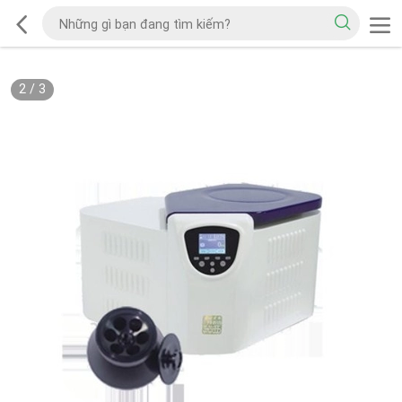
2
/
3