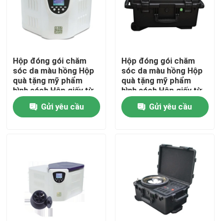
Hộp đóng gói chăm
Hộp đóng gói chăm
sóc da màu hồng Hộp
sóc da màu hồng Hộp
quà tặng mỹ phẩm
quà tặng mỹ phẩm
hình sách Hộp giấy từ
hình sách Hộp giấy từ
cho chăm sóc da chai
cho chăm sóc da chai
Gửi yêu cầu
Gửi yêu cầu
mỹ phẩm với miếng
mỹ phẩm với miếng
chèn
chèn
Nhà
Các sản phẩm
Video