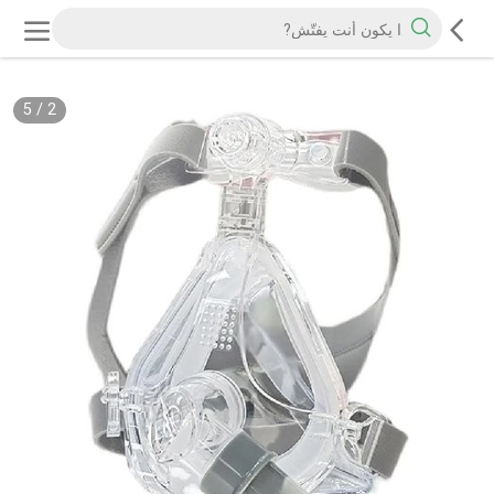
5
/
2