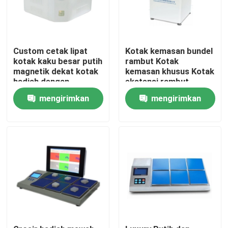
Custom cetak lipat
Kotak kemasan bundel
kotak kaku besar putih
rambut Kotak
magnetik dekat kotak
kemasan khusus Kotak
hadiah dengan
ekstensi rambut
membawa pegangan
manusia mewah
mengirimkan
mengirimkan
permintaan
permintaan
Rumah
Produk
Video