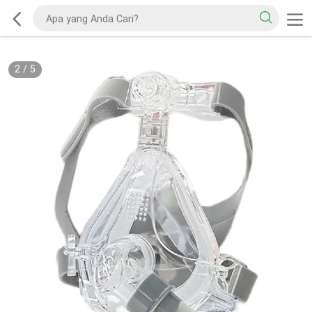
2
/
5