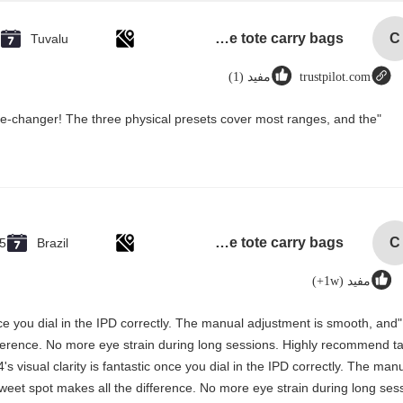
custom single bottle packaging paper wine gift glass bag 2 bottle black wine tote carry bags
C
Tuvalu
trustpilot.com
مفيد (1)
me-changer! The three physical presets cover most ranges, and the
custom single bottle packaging paper wine gift glass bag 2 bottle black wine tote carry bags
C
5
Brazil
مفيد (1w+)
 once you dial in the IPD correctly. The manual adjustment is smooth, and
ifference. No more eye strain during long sessions. Highly recommend t
4's visual clarity is fantastic once you dial in the IPD correctly. The man
weet spot makes all the difference. No more eye strain during long ses