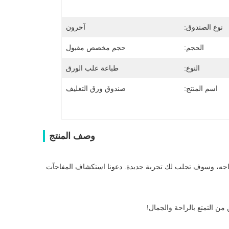
نوع الصندوق:
آحرون
الحجم:
حجم مخصص مقبول
النوع:
طباعة علب الورق
اسم المنتج:
صندوق ورق التغليف
وصف المنتج
نحن بحاجة إلى تغيير بسيط في حياتنا لتسليط الضوء على حياتنا. هذا المنتج هو بالضبط ما تحتاجه، وسوف تجلب لك تجربة جديدة. دعونا استكشاف المفاجآت 
من التمتع بالراحة والجمال!