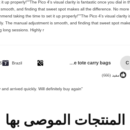
 up properly!""The Pico 4's visual clarity is fantastic once you dial in t
 smooth, and finding that sweet spot makes all the difference. No more
mend taking the time to set it up properly!""The Pico 4's visual clarity i
ctly. The manual adjustment is smooth, and finding that sweet spot make
g long sessions. Highly r
custom single bottle packaging paper wine gift glass bag 2 bottle black wine tote carry bags
C
5
Brazil
مفيد (666)
"Great value for money. Works perfectly and arrived quickly. Will definitely buy again."
المنتجات الموصى بها