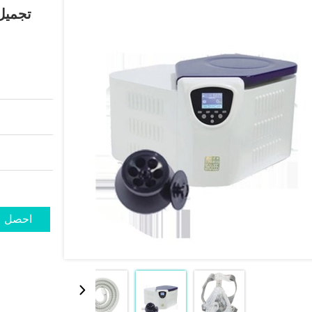
تجميل
احصل ع