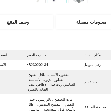
معلومات مفصلة
وصف المنتج
مكان المنشأ
هاينان ، الصين
اسم ا
رقم الموديل
HB230202-34
الاس
معجون الأسنان، ظلال العيون، 
العطور، الزيوت الأساسية، 
الاستخدام:
الشامبو، زيت طلاء الأظافر، مصل 
العناية بالبشرة،
مات التصفيح ، بالورنيش ، ختم ، 
النقش ، التصفيح المصقول ، طلاء 
معالجة الطباعة:
للأشعة فوق البنفسجية ، التلاشي ، 