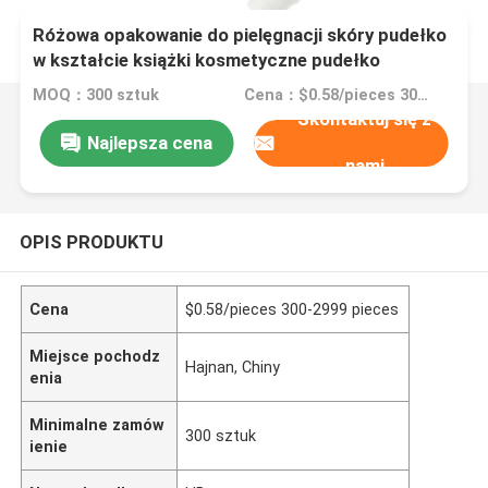
Różowa opakowanie do pielęgnacji skóry pudełko
w kształcie książki kosmetyczne pudełko
podarunkowe pudełko magnetyczne papierowe do
MOQ：300 sztuk
Cena：$0.58/pieces 300-2999 pieces
pielęgnacji skóry butelki kosmetyczne z wkładką
Skontaktuj się z
Najlepsza cena
nami
OPIS PRODUKTU
Cena
$0.58/pieces 300-2999 pieces
Miejsce pochodz
Hajnan, Chiny
enia
Minimalne zamów
300 sztuk
ienie