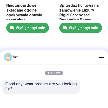
Niestandardowe
Sprzedaż hurtowa na
składane ogólne
zamówienie Luxury
Pokaz VR
opakowania obuwia
Rigid Cardboard
prostokąt
Packaging Paper
niestandardowe puste
Ribbon Foldable
Wyślij zapytanie
Wyślij zapytanie
O nas
czarne ubrania
Bridesmaid Gift Box
kartonowe pudełko
Wycieczka po fabryce
Ada
Kontrola jakości
11:02 PM
Skontaktuj się z nami
Good day, what product are you looking 
for?
Luksusowe kartonowe
Zamówiony wysokiej
Aktualności
składane opakowania
klasy składany
ślubne ubrania
romantyczny pudełko
świąteczne
papierowe luksusowe
Sprawy