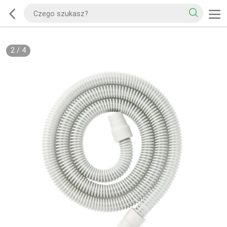
2
/
4