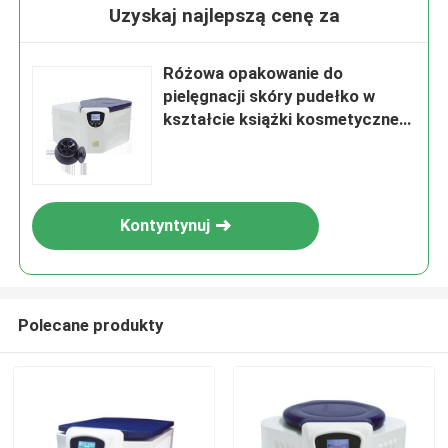
Uzyskaj najlepszą cenę za
Różowa opakowanie do
pielęgnacji skóry pudełko w
kształcie książki kosmetyczne
pudełko podarunkowe pudełko
magnetyczne papierowe do
pielęgnacji skóry butelki
kosmetyczne z wkładką
Kontyntynuj
Polecane produkty