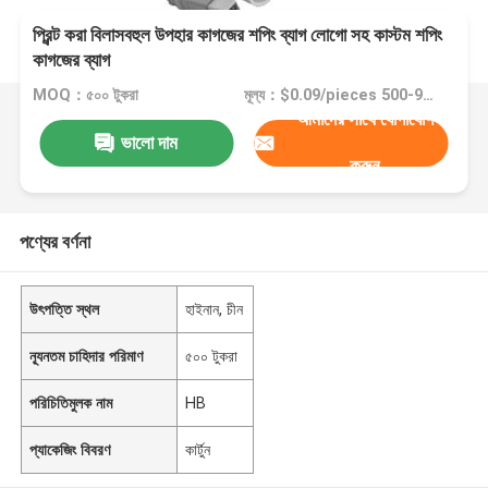
প্রিন্ট করা বিলাসবহুল উপহার কাগজের শপিং ব্যাগ লোগো সহ কাস্টম শপিং
কাগজের ব্যাগ
MOQ：৫০০ টুকরা
মূল্য：$0.09/pieces 500-999 pieces
আমাদের সাথে যোগাযোগ
ভালো দাম
করুন
পণ্যের বর্ণনা
উৎপত্তি স্থল
হাইনান, চীন
ন্যূনতম চাহিদার পরিমাণ
৫০০ টুকরা
পরিচিতিমুলক নাম
HB
প্যাকেজিং বিবরণ
কার্টুন