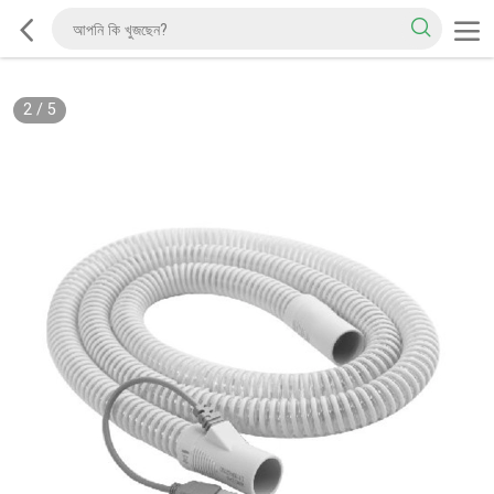
2
/
5