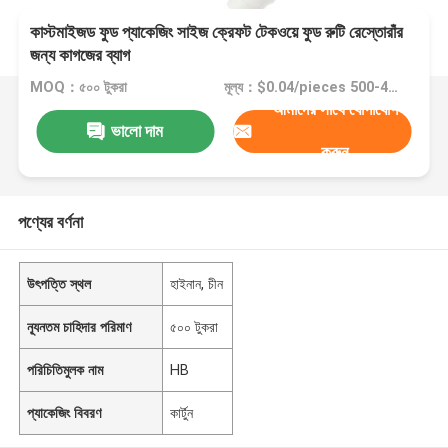
কাস্টমাইজড ফুড প্যাকেজিং সাইজ ক্রেফট টেকওয়ে ফুড রুটি রেস্তোরাঁর
জন্য কাগজের ব্যাগ
MOQ：৫০০ টুকরা
মূল্য：$0.04/pieces 500-4999 pieces
আমাদের সাথে যোগাযোগ
ভালো দাম
করুন
পণ্যের বর্ণনা
উৎপত্তি স্থল
হাইনান, চীন
ন্যূনতম চাহিদার পরিমাণ
৫০০ টুকরা
পরিচিতিমুলক নাম
HB
প্যাকেজিং বিবরণ
কার্টুন