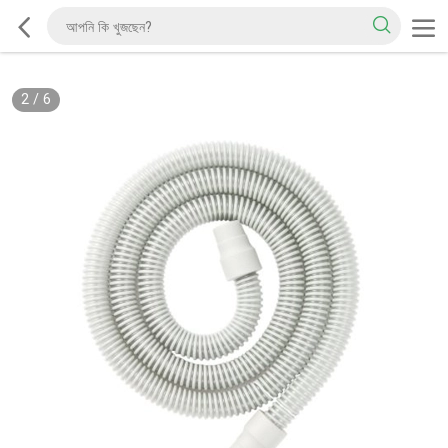
2
/
6