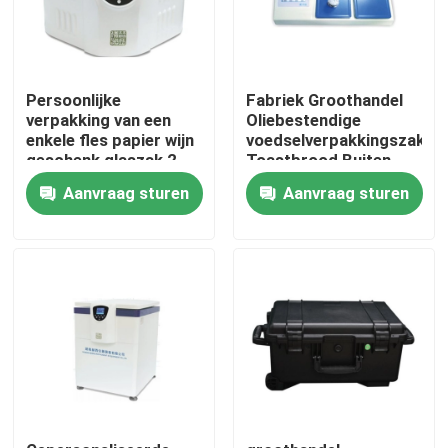
Persoonlijke
Fabriek Groothandel
verpakking van een
Oliebestendige
enkele fles papier wijn
voedselverpakkingszak
geschenk glaszak 2
Toastbrood Buiten
fles zwart wijn tassen
Verkoper Onderste
Aanvraag sturen
Aanvraag sturen
Kraftpapierzak
Huis
Producten
Videos