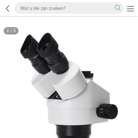
2
/
5