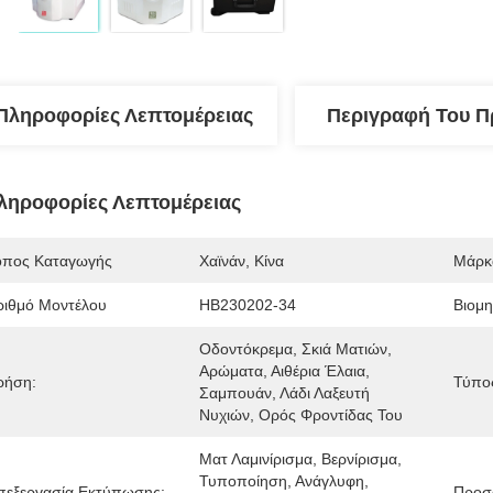
Πληροφορίες Λεπτομέρειας
Περιγραφή Του Π
ληροφορίες Λεπτομέρειας
όπος Καταγωγής
Χαϊνάν, Κίνα
Μάρκ
ριθμό Μοντέλου
HB230202-34
Βιομη
Οδοντόκρεμα, Σκιά Ματιών, 
Αρώματα, Αιθέρια Έλαια, 
ρήση:
Τύπος
Σαμπουάν, Λάδι Λαξευτή 
Νυχιών, Ορός Φροντίδας Του 
Ματ Λαμινίρισμα, Βερνίρισμα, 
Τυποποίηση, Ανάγλυφη, 
πεξεργασία Εκτύπωσης:
Προσ