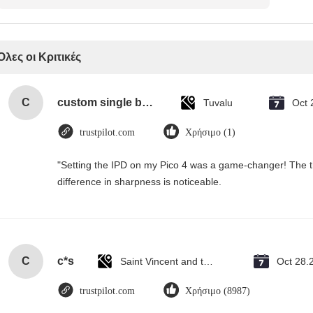
Όλες οι Κριτικές
C
custom single bottle packaging paper wine gift glass bag 2 bottle black wine tote carry bags
Tuvalu
Oct 
trustpilot.com
Χρήσιμο (1)
"Setting the IPD on my Pico 4 was a game-changer! The t
difference in sharpness is noticeable.
C
c*s
Saint Vincent and the Grenadines
Oct 28.
trustpilot.com
Χρήσιμο (8987)