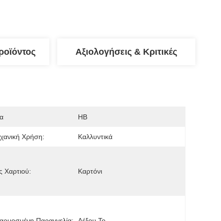
ροϊόντος
Αξιολογήσεις & Κριτικές
α
HB
χανική Χρήση:
Καλλυντικά
 Χαρτιού:
Καρτόνι
αρμοσμένη Παραγγελία:
Δέξου Το.