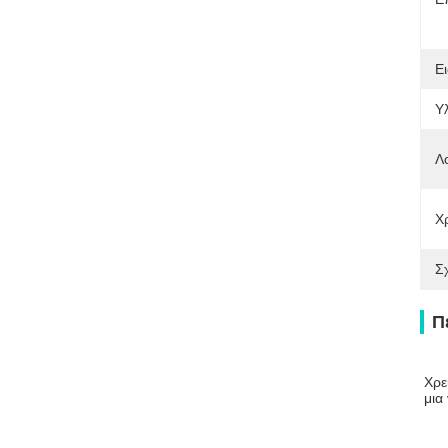
Ει
Υλ
Λ
Χ
Σ
Π
Χρε
μια