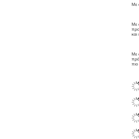
Με 
Με 
προ
και
Με 
πρά
πιο