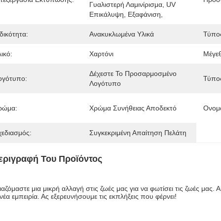
Γυαλιστερή Λαμινίρισμα, UV 
Επικάλυψη, Εξαφάνιση, 
δικότητα:
Ανακυκλωμένα Υλικά
Τύπος
ικό:
Χαρτόνι
Μέγε
Δέχεστε Το Προσαρμοσμένο 
ογότυπο:
Τύπο
Λογότυπο
ρώμα:
Χρώμα Συνήθειας Αποδεκτό
Ονομα
χεδιασμός:
Συγκεκριμένη Απαίτηση Πελάτη
εριγραφή Του Προϊόντος
ιαζόμαστε μια μικρή αλλαγή στις ζωές μας για να φωτίσει τις ζωές μας. Α
 νέα εμπειρία. Ας εξερευνήσουμε τις εκπλήξεις που φέρνει!