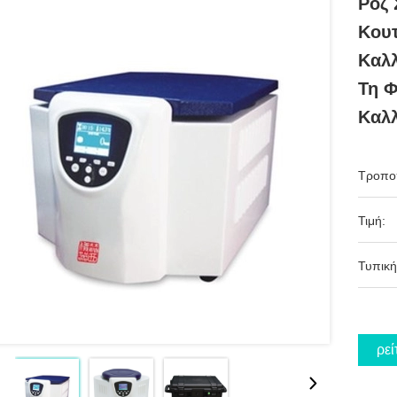
Ροζ 
Κουτ
Καλλ
Τη Φ
Καλ
Τροπο
Τιμή:
Τυπική
Βρεί