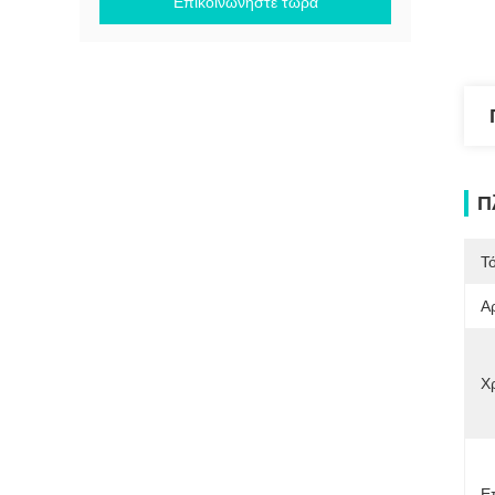
Επικοινωνήστε τώρα
Π
Τ
Α
Χ
Ε