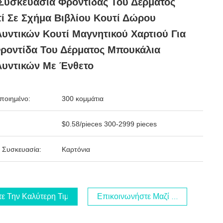
Συσκευασία Φροντίδας Του Δέρματος
ί Σε Σχήμα Βιβλίου Κουτί Δώρου
υντικών Κουτί Μαγνητικού Χαρτιού Για
ροντίδα Του Δέρματος Μπουκάλια
λυντικών Με Ένθετο
ποιημένο:
300 κομμάτια
$0.58/pieces 300-2999 pieces
 Συσκευασία:
Καρτόνια
τε Την Καλύτερη Τιμή
Επικοινωνήστε Μαζί Μας