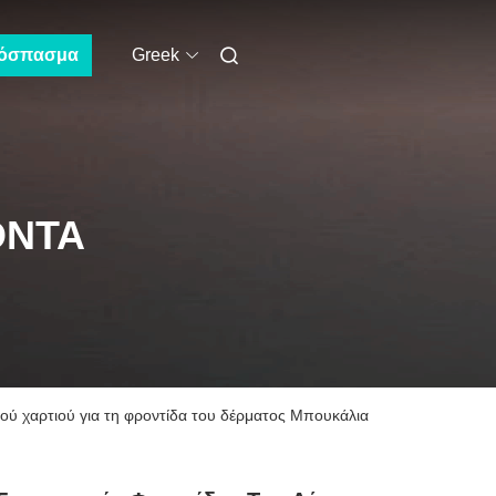
όσπασμα
Greek
ΌΝΤΑ
κού χαρτιού για τη φροντίδα του δέρματος Μπουκάλια