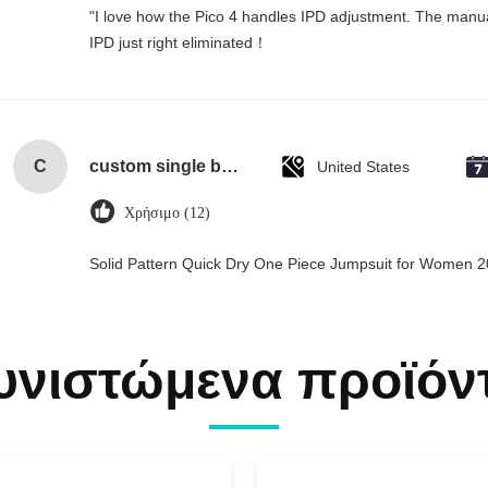
"I love how the Pico 4 handles IPD adjustment. The manual s
IPD just right eliminated！
C
custom single bottle packaging paper wine gift glass bag 2 bottle black wine tote carry bags
United States
Χρήσιμο (12)
Solid Pattern Quick Dry One Piece Jumpsuit for Women
υνιστώμενα προϊόν