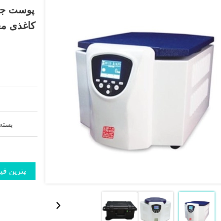
پوست جعب
کاغذی مغ
بسته 
بهترین قی