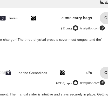
نی‌ها
custom single bottle packaging paper wine gift glass bag 2 bottle black wine tote carry bags
C
Tuvalu
trustpilot.com
مفید (1)
me-changer! The three physical presets cover most ranges, and the
c*s
C
2025
Saint Vincent and the Grenadines
trustpilot.com
مفید (8987)
ment. The manual slider is intuitive and stays securely in place. Gettin