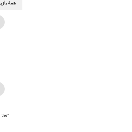
همهٔ بازبی
g the