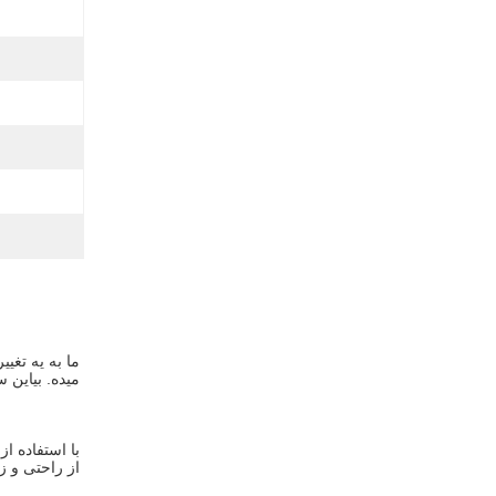
ميده. بياين 
از راحتی و زی