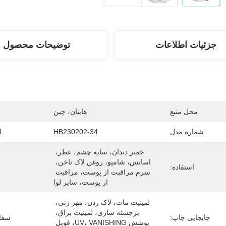
جزئیات اطلاعات
توضیحات محصول
محل منبع
هاینان، چین
شماره مدل
HB230202-34
ا
خمیر دندان، سایه چشم، عطر، 
اسانس، شامپو، روغن لاک ناخن، 
استفاده:
سرم مراقبت از پوست، مراقبت 
از پوست، سایر لوا
لمینیت مات، لاک زدن، مهر زنی، 
برجسته سازی، لمینیت براق، 
جابجایی چاپ:
سفا
پوشش UV، VANISHING، فویل 