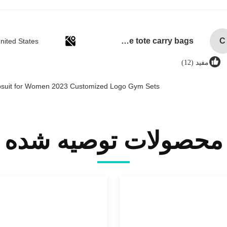
custom single bottle packaging paper wine gift glass bag 2 bottle black wine tote carry bags
C
nited States
مفید (12)
mpsuit for Women 2023 Customized Logo Gym Sets
محصولات توصیه شده