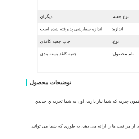
نوع جعبه:
دیگران
اندازه:
اندازه سفارشی پذیرفته شده است
نوع:
چاپ جعبه کاغذی
نام محصول:
جعبه کاغذ بسته بندی
توضیحات محصول
ما به يه تغيير کوچيک در زندگيمون نياز داريم تا زندگيمون رو روشن کنيم اين محصول دقیقا همون چيزيه که شما نياز داريد، اون به شما تجربه ي جديدي 
با استفاده از این محصول، هر روز برای پوست یک جشن است! این به شما طیف گسترده ای از مراقبت ها را ارائه می دهد، به طوری که شما می توانید 