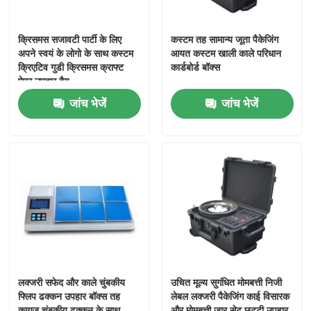
क्रिसमस सजावटी पार्टी के लिए
कस्टम तह सामान्य जूता पैकेजिंग
अपने स्वयं के लोगो के साथ कस्टम
आयत कस्टम खाली काले परिधान
क्रिएटिव गुडी क्रिसमस क्राफ्ट
कार्डबोर्ड बॉक्स
पेपर उपहार बैग
जांच भेजें
जांच भेजें
लक्जरी सफेद और काले चुंबकीय
उचित मूल्य सुगंधित मोमबत्ती निजी
फ्लिप ढक्कन उपहार बॉक्स तह
लेबल लक्जरी पैकेजिंग काई विसारक
कागज चुंबकीय ढक्कन के साथ
और मोमबत्ती जार सेट छुट्टी उपहार