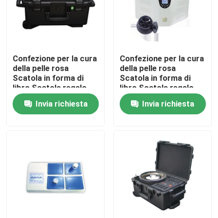
Confezione per la cura
Confezione per la cura
della pelle rosa
della pelle rosa
Scatola in forma di
Scatola in forma di
libro Scatola regalo
libro Scatola regalo
cosmetica Scatola di
cosmetica Scatola di
Invia richiesta
Invia richiesta
carta magnetica per la
carta magnetica per la
cura della pelle
cura della pelle
Bottiglie cosmetiche
Bottiglie cosmetiche
con inserto
con inserto
Casa
Prodotti
Video