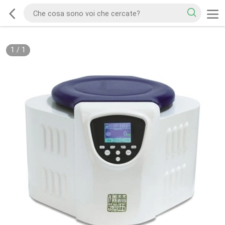
1
/
1