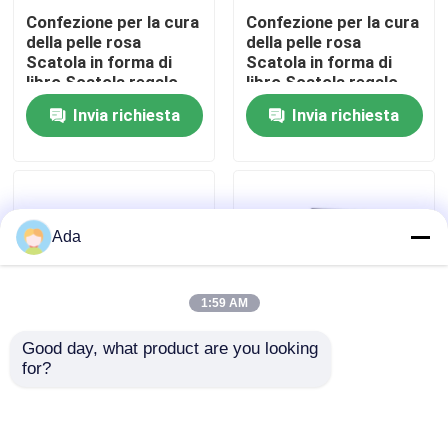
Confezione per la cura
Confezione per la cura
della pelle rosa
della pelle rosa
Mostra VR
Scatola in forma di
Scatola in forma di
libro Scatola regalo
libro Scatola regalo
cosmetica Scatola di
cosmetica Scatola di
Invia richiesta
Invia richiesta
Circa noi
carta magnetica per la
carta magnetica per la
cura della pelle
cura della pelle
Bottiglie cosmetiche
Bottiglie cosmetiche
con inserto
con inserto
Giro della fabbrica
Ada
Controllo di qualità
1:59 AM
Contattici
Good day, what product are you looking 
for?
Confezione per la cura
Confezione per la cura
Notizie
della pelle rosa
della pelle rosa
Scatola in forma di
Scatola in forma di
libro Scatola regalo
libro Scatola regalo
Casi