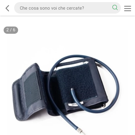
2
/
6