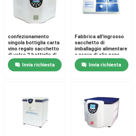
confezionamento
Fabbrica all'ingrosso
singola bottiglia carta
sacchetto di
vino regalo sacchetto
imballaggio alimentare
di vetro 2 bottiglie di
a prova di olio pane
vino nero sacchetti da
tostato fuori
Invia richiesta
Invia richiesta
porta
venditore fondo
sacchetto di carta
kraft
Casa
Prodotti
Video