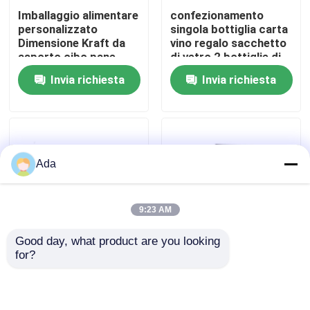
Imballaggio alimentare
confezionamento
personalizzato
singola bottiglia carta
Mostra VR
Dimensione Kraft da
vino regalo sacchetto
asporto cibo pane
di vetro 2 bottiglie di
sacchetto di carta per
vino nero sacchetti da
Invia richiesta
Invia richiesta
Circa noi
ristorante
porta
Giro della fabbrica
Ada
Controllo di qualità
9:23 AM
Contattici
Good day, what product are you looking 
for?
Al dettaglio Logo
Cartone animato
Notizie
personalizzato Miglior
Retro Animale Vigilia
prezzo Stampa
di Natale Apple Gift
personalizzata di
Box Christmas Gift
Casi