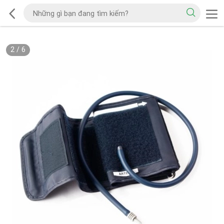
2
/
6