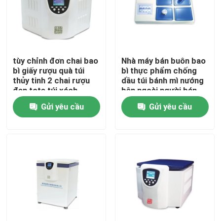
tùy chỉnh đơn chai bao
Nhà máy bán buôn bao
bì giấy rượu quà túi
bì thực phẩm chống
thủy tinh 2 chai rượu
dầu túi bánh mì nướng
đen tote túi xách
bên ngoài người bán
Bottom Kraft Paper
Gửi yêu cầu
Gửi yêu cầu
Bag
Nhà
Các sản phẩm
Video