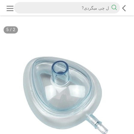
5
/
2