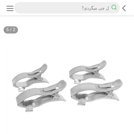
5
/
2