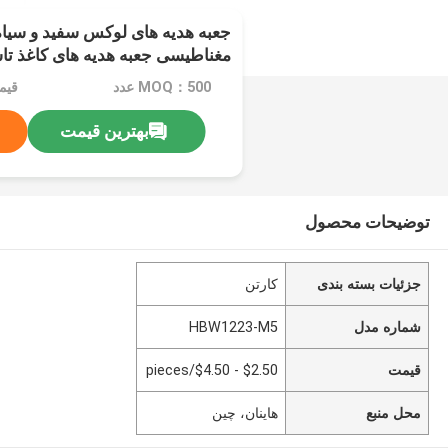
جعبه هدیه های لوکس سفید و سیا
مغناطیسی جعبه هدیه های کاغذ تا
MOQ：500 عدد
بهترین قیمت
توضیحات محصول
جزئیات بسته بندی
کارتن
شماره مدل
HBW1223-M5
قیمت
$2.50 - $4.50/pieces
محل منبع
هاینان، چین