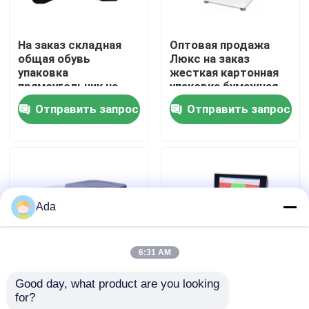
VR - шоу
На заказ складная
Оптовая продажа
общая обувь
Люкс на заказ
упаковка
жесткая картонная
О нас
прямоугольник на
упаковка бумажная
заказ пустые черные
лента складная
Отправить запрос
Отправить запрос
одежды картонная
подружка невесты
Путешествие фабрики
коробка
подарочная коробка
Проверка качества
Ada
Свяжитесь мы
6:31 AM
Новости
Good day, what product are you looking 
Роскошные
Заказ
for?
картонные
высококачественный
Случаи