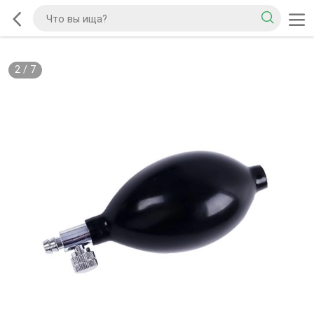
2
/
7