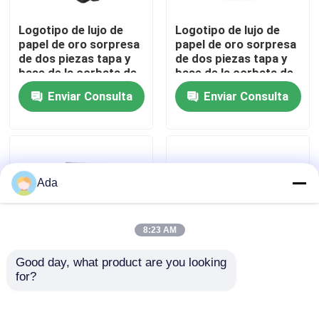
Logotipo de lujo de
Logotipo de lujo de
VR Show
papel de oro sorpresa
papel de oro sorpresa
de dos piezas tapa y
de dos piezas tapa y
base de la corbata de
base de la corbata de
Sobre nosotros
cartón regalo de
cartón regalo de
Enviar Consulta
Enviar Consulta
cumpleaños caja de
cumpleaños caja de
embalaje de papel
embalaje de papel
Viaje de la fábrica
Control de calidad
Ada
Éntrenos en contacto con
8:23 AM
Good day, what product are you looking 
Noticias
for?
Logotipo de lujo de
Logotipo de lujo de
papel de oro sorpresa
papel de oro sorpresa
de dos piezas tapa y
de dos piezas tapa y
Casos