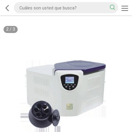
2
/
3