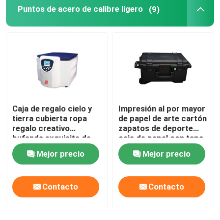
Puntos de acero de calibre ligero
(9)
Caja de regalo cielo y
Impresión al por mayor
tierra cubierta ropa
de papel de arte cartón
regalo creativo
zapatos de deporte
bufanda exquisita de
caja de papel con tapa
alta calidad regalo caja
logotipo personalizado
Mejor precio
Mejor precio
vacía
para el embalaje de
almacenamiento de
zapatos
Contacto
Contacto