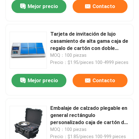
Mejor precio
Contacto
Tarjeta de invitación de lujo
casamiento de alta gama caja de
regalo de cartón con doble
puerta abierta caja de embalaje
MOQ：100 piezas
cosmético
Precio：$1.95/pieces 100-4999 pieces
Mejor precio
Contacto
Hogar
Embalaje de calzado plegable en
general rectángulo
Productos
personalizado caja de cartón de
ropa negra vacía
MOQ：100 piezas
Videos
Precio：$1.85/pieces 100-999 pieces