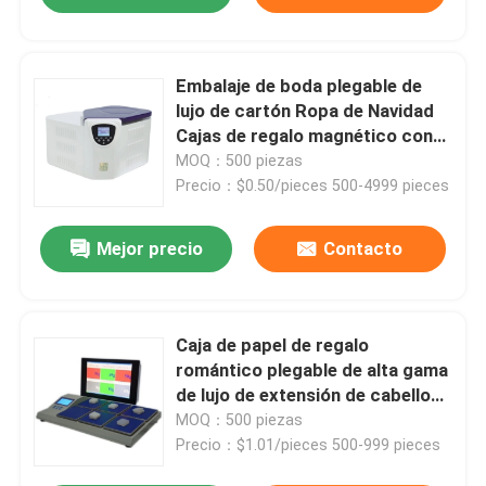
Embalaje de boda plegable de
lujo de cartón Ropa de Navidad
Cajas de regalo magnético con
cinta para ropa Embalaje Rea
MOQ：500 piezas
Precio：$0.50/pieces 500-4999 pieces
Mejor precio
Contacto
Caja de papel de regalo
romántico plegable de alta gama
de lujo de extensión de cabello
caja de embalaje con cinta
MOQ：500 piezas
Precio：$1.01/pieces 500-999 pieces