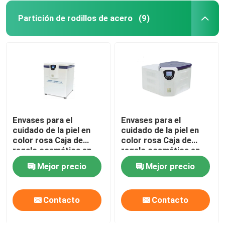
Partición de rodillos de acero
(9)
Envases para el
Envases para el
cuidado de la piel en
cuidado de la piel en
color rosa Caja de
color rosa Caja de
regalo cosmética en
regalo cosmética en
forma de libro Caja de
forma de libro Caja de
Mejor precio
Mejor precio
papel magnético para
papel magnético para
el cuidado de la piel
el cuidado de la piel
Botellas cosméticas
Botellas cosméticas
Contacto
Contacto
con inserto
con inserto