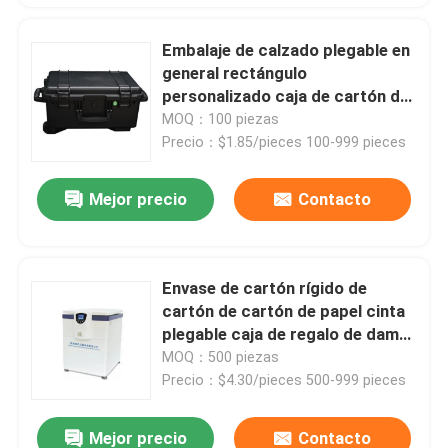
Embalaje de calzado plegable en
general rectángulo
personalizado caja de cartón de
ropa negra vacía
MOQ：100 piezas
Precio：$1.85/pieces 100-999 pieces
Mejor precio
Contacto
Envase de cartón rígido de
cartón de cartón de papel cinta
plegable caja de regalo de dama
de honor
MOQ：500 piezas
Precio：$4.30/pieces 500-999 pieces
Mejor precio
Contacto