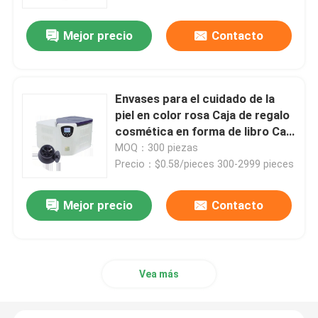
Mejor precio
Contacto
VR Show
Sobre nosotros
Envases para el cuidado de la
piel en color rosa Caja de regalo
Viaje de la fábrica
cosmética en forma de libro Caja
de papel magnético para el
MOQ：300 piezas
cuidado de la piel Botellas
Precio：$0.58/pieces 300-2999 pieces
Control de calidad
cosméticas con inserto
Mejor precio
Contacto
Éntrenos en contacto con
Noticias
Vea más
Casos