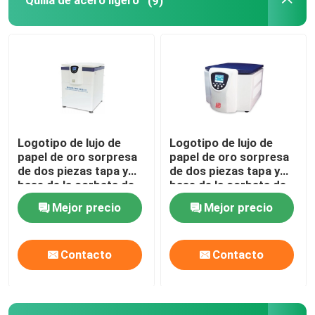
Quilla de acero ligero
(9)
Logotipo de lujo de
Logotipo de lujo de
papel de oro sorpresa
papel de oro sorpresa
de dos piezas tapa y
de dos piezas tapa y
base de la corbata de
base de la corbata de
cartón regalo de
cartón regalo de
Mejor precio
Mejor precio
cumpleaños caja de
cumpleaños caja de
embalaje de papel
embalaje de papel
Contacto
Contacto