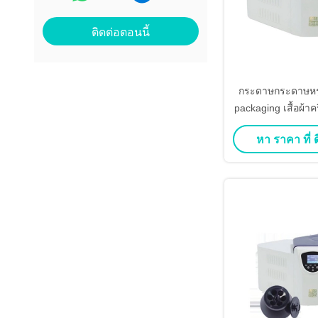
ติดต่อตอนนี้
กระดาษกระดาษหรู
packaging เสื้อผ้าค
ของขวัญแม่เหล็กกั
หา ราคา ที่ ดี
เครื่องแต่งกาย P