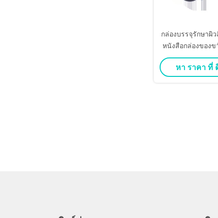
กล่องบรรจุรักษาผิว
หนังสือกล่องของขว
งกล่องกระดาษแม่เห
หา ราคา ที่ ดี
ดูแลผิว กระป๋องเคร
เครื่อง