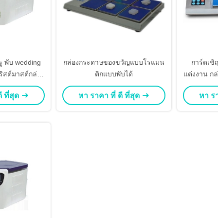
 พับ wedding
กล่องกระดาษของขวัญแบบโรแมน
การ์ดเช
ริสต์มาสต์กล่อง
ติกแบบพับได้
แต่งงาน กล
บริบบอนสําหรับ
สูง พร้อมป
 ที่สุด
หา ราคา ที่ ดี ที่สุด
หา ราค
ackaging Rea