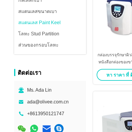
กีลเหล็กเบา
สแตนเลสขนาดเบา
สแตนเลส Paint Keel
โลหะ Stud Partition
ส่วนของกรอบโลหะ
กล่องบรรจุรักษาผิว
หนังสือกล่องของขว
งกล่องกระดาษแม่เห
ติดต่อเรา
หา ราคา ที่ ดี
ดูแลผิว กระป๋องเคร
เครื่อง
Ms. Ada Lin
ada@olivee.com.cn
+8613950121747