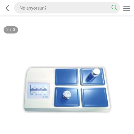
2
/
3