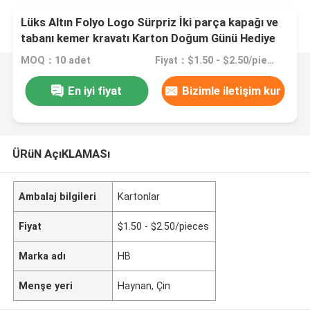
Lüks Altın Folyo Logo Sürpriz İki parça kapağı ve
tabanı kemer kravatı Karton Doğum Günü Hediye
Kağıt Paket Kutusu
MOQ：10 adet
Fiyat：$1.50 - $2.50/pieces
En iyi fiyat
Bizimle iletişim kur
ÜRüN AçıKLAMASı
Ambalaj bilgileri
Kartonlar
Fiyat
$1.50 - $2.50/pieces
Marka adı
HB
Menşe yeri
Haynan, Çin