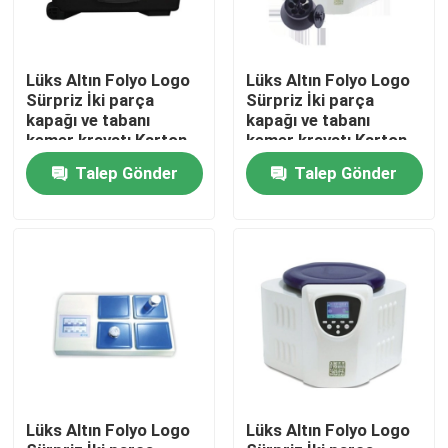
Lüks Altın Folyo Logo
Lüks Altın Folyo Logo
Sürpriz İki parça
Sürpriz İki parça
kapağı ve tabanı
kapağı ve tabanı
kemer kravatı Karton
kemer kravatı Karton
Doğum Günü Hediye
Doğum Günü Hediye
Talep Gönder
Talep Gönder
Kağıt Paket Kutusu
Kağıt Paket Kutusu
Ev
Ürün:% s
Lüks Altın Folyo Logo
Lüks Altın Folyo Logo
VİDEOLAR