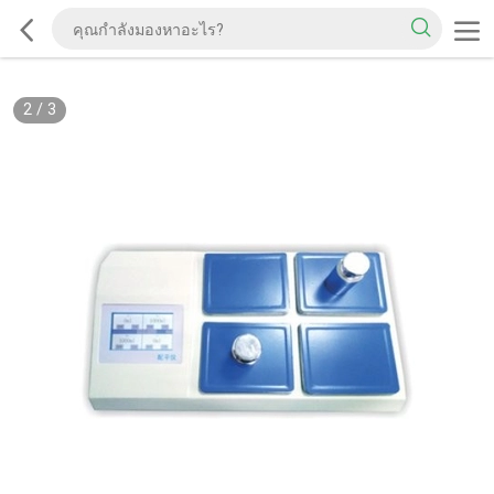
2
/
3