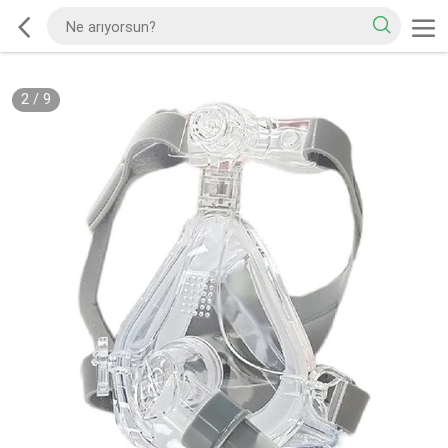
2
/
9