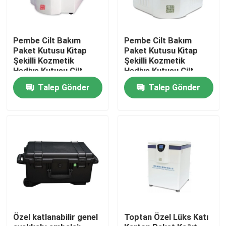
Pembe Cilt Bakım
Pembe Cilt Bakım
Paket Kutusu Kitap
Paket Kutusu Kitap
Şekilli Kozmetik
Şekilli Kozmetik
Hediye Kutusu Cilt
Hediye Kutusu Cilt
Bakımı için Manyetik
Bakımı için Manyetik
Talep Gönder
Talep Gönder
Kağıt Kutusu Ekleyici
Kağıt Kutusu Ekleyici
ile Kozmetik Şişeler
ile Kozmetik Şişeler
Ev
Ürün:% s
Özel katlanabilir genel
Toptan Özel Lüks Katı
VİDEOLAR