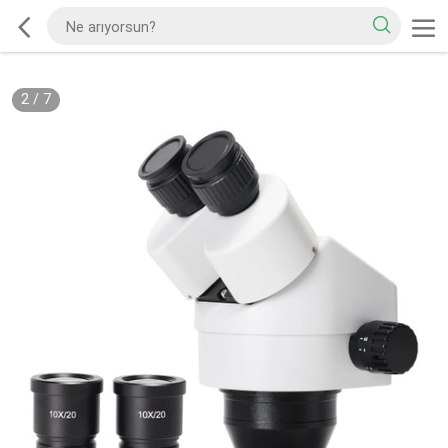
2
/
7