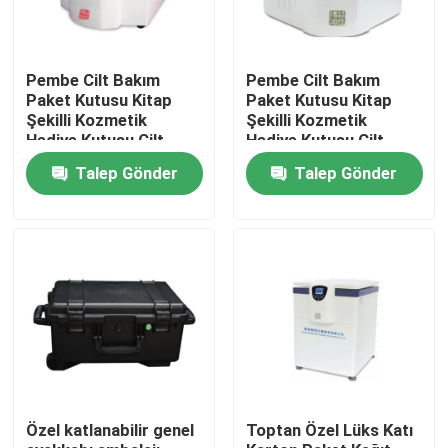
Pembe Cilt Bakım
Pembe Cilt Bakım
Paket Kutusu Kitap
Paket Kutusu Kitap
Şekilli Kozmetik
Şekilli Kozmetik
Hediye Kutusu Cilt
Hediye Kutusu Cilt
Bakımı için Manyetik
Bakımı için Manyetik
Talep Gönder
Talep Gönder
Kağıt Kutusu Ekleyici
Kağıt Kutusu Ekleyici
ile Kozmetik Şişeler
ile Kozmetik Şişeler
Ev
Ürün:% s
Özel katlanabilir genel
Toptan Özel Lüks Katı
VİDEOLAR