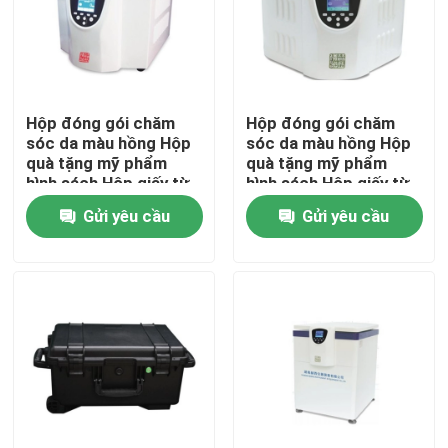
Hộp đóng gói chăm
Hộp đóng gói chăm
sóc da màu hồng Hộp
sóc da màu hồng Hộp
quà tặng mỹ phẩm
quà tặng mỹ phẩm
hình sách Hộp giấy từ
hình sách Hộp giấy từ
cho chăm sóc da chai
cho chăm sóc da chai
Gửi yêu cầu
Gửi yêu cầu
mỹ phẩm với miếng
mỹ phẩm với miếng
chèn
chèn
Nhà
Các sản phẩm
Video