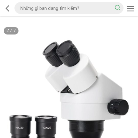
2
/
7