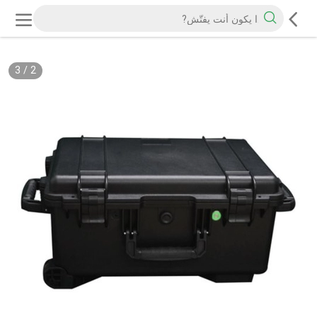
3
/
2