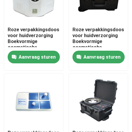
Roze verpakkingsdoos
Roze verpakkingsdoos
voor huidverzorging
voor huidverzorging
Boekvormige
Boekvormige
cosmetische
cosmetische
cadeaubon
cadeaubon
Aanvraag sturen
Aanvraag sturen
Magnetische papieren
Magnetische papieren
doos voor
doos voor
huidverzorging
huidverzorging
Cosmetische flessen
Cosmetische flessen
met invoegplaat
met invoegplaat
Huis
Producten
Videos