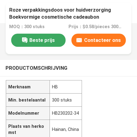
Roze verpakkingsdoos voor huidverzorging
Boekvormige cosmetische cadeaubon
Magnetische papieren doos voor huidverzorging
MOQ：300 stuks
Prijs：$0.58/pieces 300-2999 pieces
Cosmetische flessen met invoegplaat
Beste prijs
Contacteer ons
PRODUCTOMSCHRIJVING
Merknaam
HB
Min. bestelaantal
300 stuks
Modelnummer
HB230202-34
Plaats van herko
Hainan, China
mst