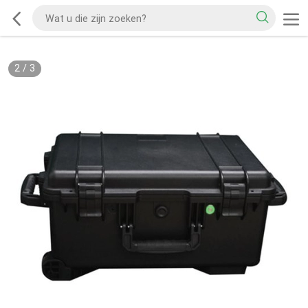
2
/
3