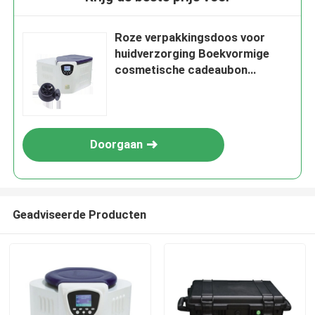
Roze verpakkingsdoos voor
huidverzorging Boekvormige
cosmetische cadeaubon
Magnetische papieren doos voor
huidverzorging Cosmetische
flessen met invoegplaat
Doorgaan
Geadviseerde Producten