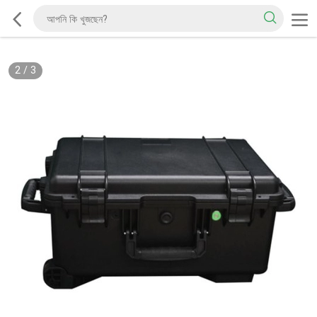
2
/
3