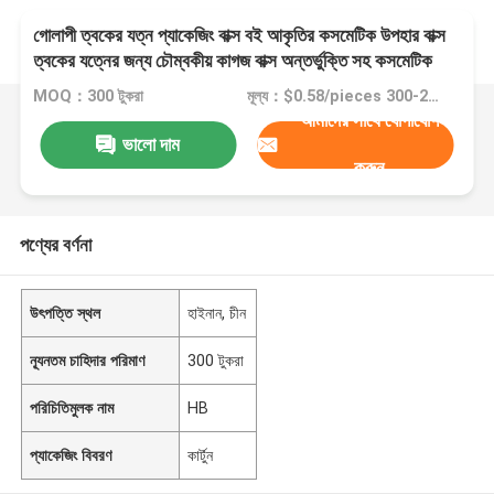
গোলাপী ত্বকের যত্ন প্যাকেজিং বাক্স বই আকৃতির কসমেটিক উপহার বাক্স
ত্বকের যত্নের জন্য চৌম্বকীয় কাগজ বাক্স অন্তর্ভুক্তি সহ কসমেটিক
বোতল
MOQ：300 টুকরা
মূল্য：$0.58/pieces 300-2999 pieces
আমাদের সাথে যোগাযোগ
ভালো দাম
করুন
পণ্যের বর্ণনা
উৎপত্তি স্থল
হাইনান, চীন
ন্যূনতম চাহিদার পরিমাণ
300 টুকরা
পরিচিতিমুলক নাম
HB
প্যাকেজিং বিবরণ
কার্টুন