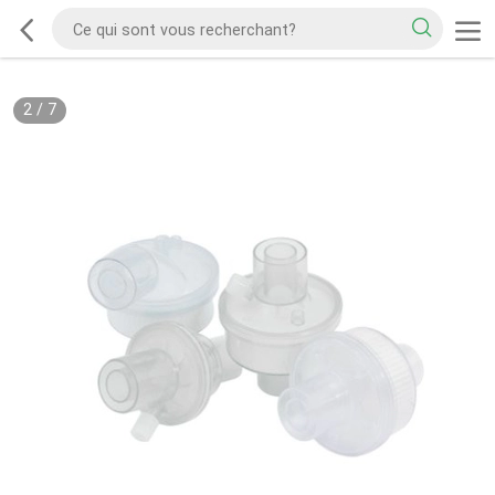
2
/
7