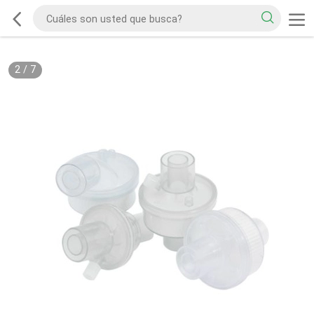
2
/
7