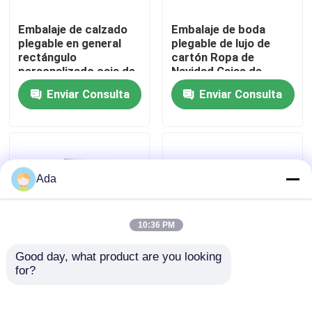
Embalaje de calzado
Embalaje de boda
VR Show
plegable en general
plegable de lujo de
rectángulo
cartón Ropa de
personalizado caja de
Navidad Cajas de
Sobre nosotros
cartón de ropa negra
regalo magnético con
Enviar Consulta
Enviar Consulta
vacía
cinta para ropa
Embalaje Rea
Viaje de la fábrica
Control de calidad
Ada
Éntrenos en contacto con
10:36 PM
Good day, what product are you looking 
Noticias
for?
Caja de papel de
Tarjeta de invitación
regalo romántico
de lujo casamiento de
plegable de alta gama
alta gama caja de
Casos