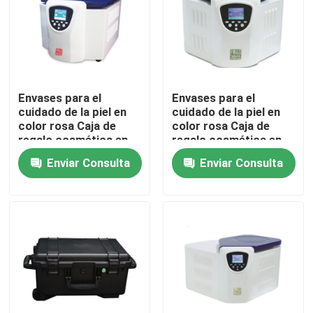
Envases para el
Envases para el
cuidado de la piel en
cuidado de la piel en
color rosa Caja de
color rosa Caja de
regalo cosmética en
regalo cosmética en
forma de libro Caja de
forma de libro Caja de
Enviar Consulta
Enviar Consulta
papel magnético para
papel magnético para
el cuidado de la piel
el cuidado de la piel
Botellas cosméticas
Botellas cosméticas
con inserto
con inserto
Hogar
Productos
Videos