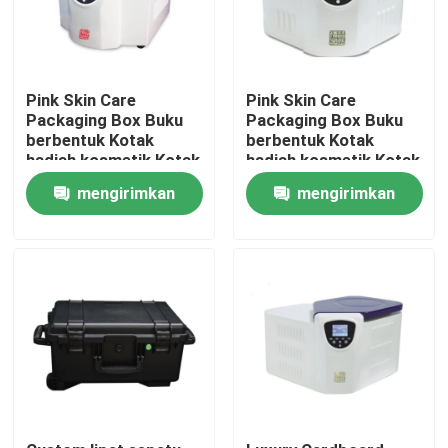
Pink Skin Care
Pink Skin Care
Packaging Box Buku
Packaging Box Buku
berbentuk Kotak
berbentuk Kotak
hadiah kosmetik Kotak
hadiah kosmetik Kotak
kertas magnetik Untuk
kertas magnetik Untuk
mengirimkan
mengirimkan
perawatan kulit Botol
perawatan kulit Botol
kosmetik dengan
kosmetik dengan
permintaan
permintaan
sisipan
sisipan
Rumah
Produk
Video