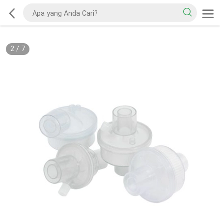
2
/
7