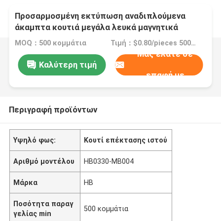
Προσαρμοσμένη εκτύπωση αναδιπλούμενα
άκαμπτα κουτιά μεγάλα λευκά μαγνητικά
κλειστά κουτί δώρου με λαβή μεταφοράς
MOQ：500 κομμάτια
Τιμή：$0.80/pieces 500-4999 pieces
Μας ελάτε σε
Καλύτερη τιμή
επαφή με
Περιγραφή προϊόντων
Υψηλό φως:
Κουτί επέκτασης ιστού
Αριθμό μοντέλου
HB0330-MB004
Μάρκα
HB
Ποσότητα παραγ
500 κομμάτια
γελίας min