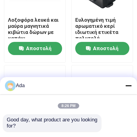
Εμφάνιση VR
Λοξοφόρα λευκά και
Ευλογημένη τιμή
μαύρα μαγνητικά
αρωματικό κερί
κιβώτια δώρων με
ιδιωτική ετικέτα
Περίπου εμείς
καπάκι
πολυτελή
συσκευασία
Αποστολή
Αποστολή
ζαχαρολιθικό
Γύρος εργοστασίων
διάχυτο και κερί
ερώτησης
ερώτησης
βάζο σετ διακοπών
θυρίδα δώρο
Ποιοτικός έλεγχος
Ada
Μας ελάτε σε επαφή με
8:26 PM
Ειδήσεις
Good day, what product are you looking 
for?
Περιβαλλοντικά
Χονδρεμπόριο
φιλικό λογότυπο
λευκού χαρτονιού,
Περιπτώσεις