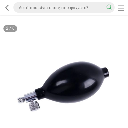
2
/
6