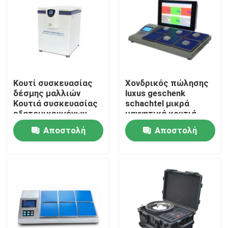
Κουτί συσκευασίας
Χονδρικός πώλησης
δέσμης μαλλιών
luxus geschenk
Κουτιά συσκευασίας
schachtel μικρά
εξατομικευμένων
μαγνητικά κουτιά
προϊόντων
δώρων αποφοίτησης
Αποστολή
Αποστολή
ερώτησης
ερώτησης
Σπίτι
Προϊόντα
Βίντεο