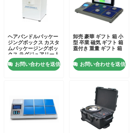
ヘアバンドルパッケー
卸売 豪華 ギフト 箱 小
ジングボックス カスタ
型 卒業 磁気 ギフト 箱
ムパッケージングボッ
蓋付き 重量 ギフト 箱
クス ラグジュアリー人
髪の織部拡張ボックス
お問い合わせを送信
お問い合わせを送信
家
プロダクト
ビデオ