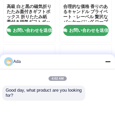
高級 白と黒の磁気折り
合理的な価格 香りのあ
たたみ蓋付きギフトボ
るキャンドル プライベ
VRショー
ックス 折りたたみ紙
ート・レーベル 贅沢な
蓋付き磁気ギフトボッ
パッケージング ロープ
クス
ディフューザーとキャ
お問い合わせを送信
お問い合わせを送信
私達について
ンドルボトル セット
祝日プレゼントボック
ス
工場旅行
Ada
品質管理
4:02 AM
私達に連絡しなさい
Good day, what product are you looking 
for?
ニュース
環境に優しいロゴ 紙包
白紙紙の紙箱の帽子箱
装 磁気閉塞 オーダー
野球帽子のパッケージ
メイド 黒い靴 折りた
たむ磁気紙 ギフトボッ
場合