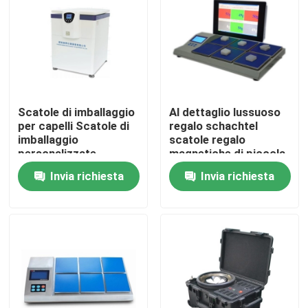
Scatole di imballaggio
Al dettaglio lussuoso
per capelli Scatole di
regalo schachtel
imballaggio
scatole regalo
personalizzate
magnetiche di piccola
Scatole di lusso per
graduazione scatola
Invia richiesta
Invia richiesta
estensione di capelli
regalo pesante con
umani
coperchio
Casa
Prodotti
Video