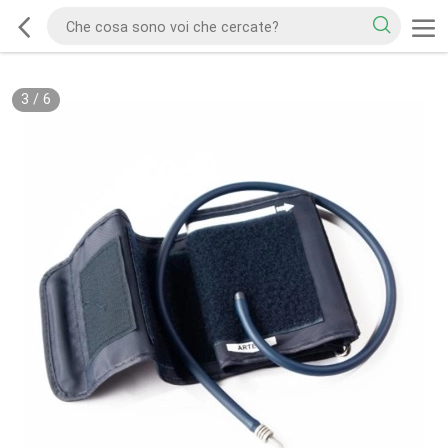
3
/
6