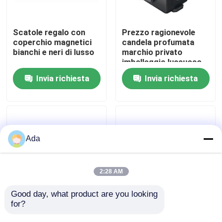
Mostra VR
Scatole regalo con
Prezzo ragionevole
coperchio magnetici
candela profumata
bianchi e neri di lusso
marchio privato
Circa noi
imballaggio lussuoso
canna diffusore e vaso
Invia richiesta
Invia richiesta
candela set regalo
Giro della fabbrica
vacanza scatola
Controllo di qualità
Ada
Contattici
2:28 AM
Notizie
Good day, what product are you looking 
for?
Eco-friendly Logo
Imballaggi per cappelli
Cartone Imballaggio
da baseball su misura,
Casi