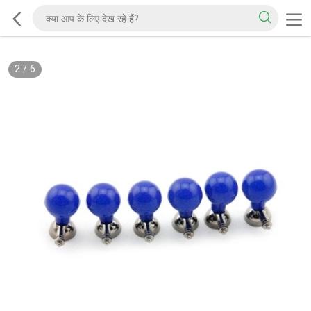
2
/
6