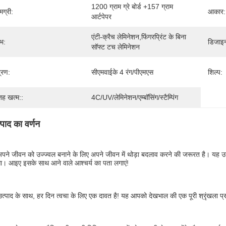
1200 ग्राम ग्रे बोर्ड +157 ग्राम 
मग्री:
आकार:
आर्टपेपर
एंटी-क्रैच लेमिनेशन,फिंगरप्रिंट के बिना 
भ:
डिजाइ
सॉफ्ट टच लेमिनेशन
द्रण:
सीएमवाईके 4 रंग/पीएमएस
शिल्प:
ह खत्म::
4C/UV/लेमिनेशन/एम्बॉसिंग/स्टैम्पिंग
्पाद का वर्णन
 अपने जीवन को उज्ज्वल बनाने के लिए अपने जीवन में थोड़ा बदलाव करने की जरूरत है। यह
ा। आइए इसके साथ आने वाले आश्चर्य का पता लगाएं!
त्पाद के साथ, हर दिन त्वचा के लिए एक दावत है! यह आपको देखभाल की एक पूरी श्रृंखला प