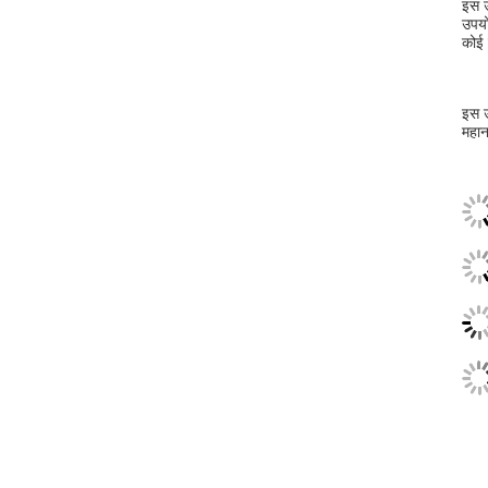
इस उ
उपयो
कोई 
इस उ
महान