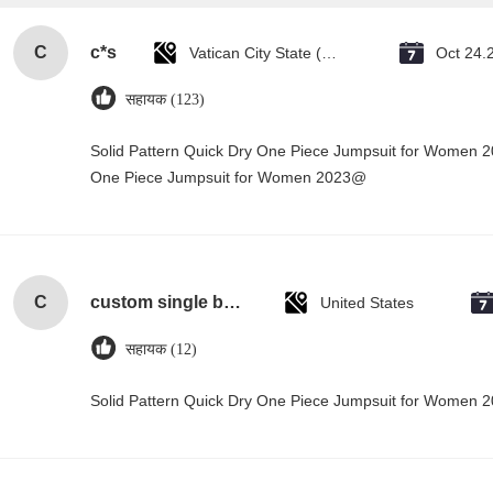
C
c*s
Vatican City State (Holy See)
Oct 24.
सहायक (123)
Solid Pattern Quick Dry One Piece Jumpsuit for Women 
One Piece Jumpsuit for Women 2023@
C
custom single bottle packaging paper wine gift glass bag 2 bottle black wine tote carry bags
United States
सहायक (12)
Solid Pattern Quick Dry One Piece Jumpsuit for Women