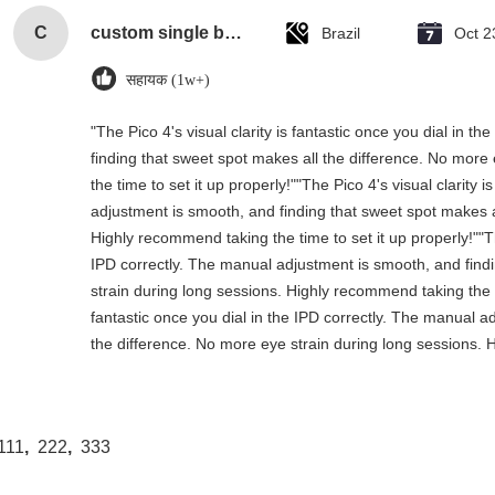
C
custom single bottle packaging paper wine gift glass bag 2 bottle black wine tote carry bags
Brazil
Oct 2
सहायक (1w+)
"The Pico 4's visual clarity is fantastic once you dial in 
finding that sweet spot makes all the difference. No more
the time to set it up properly!""The Pico 4's visual clarity 
adjustment is smooth, and finding that sweet spot makes a
Highly recommend taking the time to set it up properly!""The
IPD correctly. The manual adjustment is smooth, and find
strain during long sessions. Highly recommend taking the tim
fantastic once you dial in the IPD correctly. The manual a
the difference. No more eye strain during long sessions. H
111
,
222
,
333