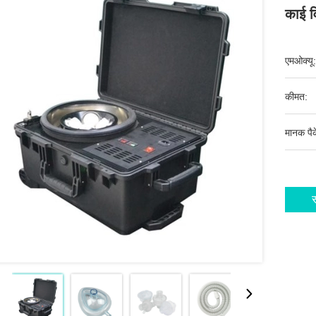
काई व
एमओक्यू:
कीमत:
मानक पैक
स