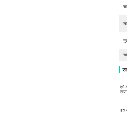
सा
ला
मु
सत
उत
हमें
लाएग
इस उ