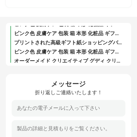
ピンク色 皮膚ケア 包装 箱 本形 化粧品 ギフトボックス 皮膚ケア用の磁気紙箱 挿入付き化粧品 ボトル
ピンク色 皮膚ケア 包装 箱 本形 化粧品 ギフトボックス 皮膚ケア用の磁気紙箱 挿入付き化粧品 ボトル
VRショー
ピンク色 皮膚ケア 包装 箱 本形 化粧品 ギフトボックス 皮膚ケア用の磁気紙箱 挿入付き化粧品 ボトル
ピンク色 皮膚ケア 包装 箱 本形 化粧品 ギフトボックス 皮膚ケア用の磁気紙箱 挿入付き化粧品 ボトル
私達について
プリントされた高級ギフト紙ショッピングバッグ ロゴ付きカスタムショッピング紙バッグ
ピンク色 皮膚ケア 包装 箱 本形 化粧品 ギフトボックス 皮膚ケア用の磁気紙箱 挿入付き化粧品 ボトル
工場旅行
オーダーメイド クリエイティブ グディ クリスマス クラフト紙 ギフト バッグ Xmas デコレーションパーティのための自分のロゴ
ピンク色 皮膚ケア 包装 箱 本形 化粧品 ギフトボックス 皮膚ケア用の磁気紙箱 挿入付き化粧品 ボトル
品質管理
レトロアニメ 動物 クリスマスイブ アップルギフトボックス クリスマスギフト 小物 ギフトオーナメント トートバッグ 梱包ボックス
メッセージ
ピンク色 皮膚ケア 包装 箱 本形 化粧品 ギフトボックス 皮膚ケア用の磁気紙箱 挿入付き化粧品 ボトル
折り返しご連絡いたします！
卸売 オーダーメイド ロゴ 最安値 オーダーメイド ブランド 印刷 ブラック カードボード ワイン 紙袋
私達に連絡しなさい
カスタム 単瓶 紙 ワイン ギフト ガラス バッグ 2 ボトル ブラック ワイン トート キャリー バッグ
ワインボトル用のクラフト紙ワインバッグ
ニュース
カスタム 食品 梱包 サイズ カフト 食品 パン レストラン用 紙袋
工場 卸売 油性食品包装袋 トースト パン 販売者の外側 下のクラフト紙袋
場合