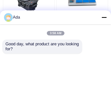
Ada
プリントされた高級ギ
オーダーメイド クリエ
フト紙ショッピングバ
イティブ グディ クリス
ッグ ロゴ付きカスタム
マス クラフト紙 ギフト
3:58 AM
ショッピング紙バッグ
バッグ Xmas デコレー
ベストプライス
ベストプライス
ションパーティのため
Good day, what product are you looking 
の自分のロゴ
for?
お問い合わせ
お問い合わせ
多くを見て下さい
Desktop Site
ホーム
企業情報
お問い合わせ
地図
プライバシーポリシー