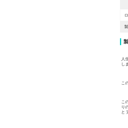
ロ
製
人
し
こ
こ
り
と