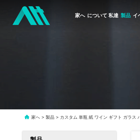
家へ
について 私達
製品
イ
家へ
>
製品
>
カスタム 単瓶 紙 ワイン ギフト ガラス 
製品