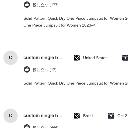
役に立つ (123)
Solid Pattern Quick Dry One Piece Jumpsuit for Women 
One Piece Jumpsuit for Women 2023@
C
custom single bottle packaging paper wine gift glass bag 2 bottle black wine tote carry bags
United States
役に立つ (12)
Solid Pattern Quick Dry One Piece Jumpsuit for Women
C
custom single bottle packaging paper wine gift glass bag 2 bottle black wine tote carry bags
Brazil
Oct 2
役に立つ (666)