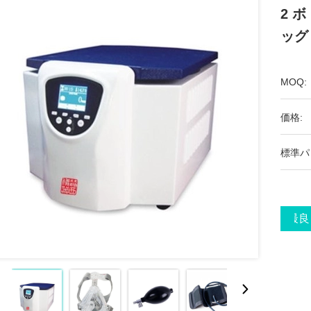
2 
ッグ
MOQ:
価格:
標準パ
最良