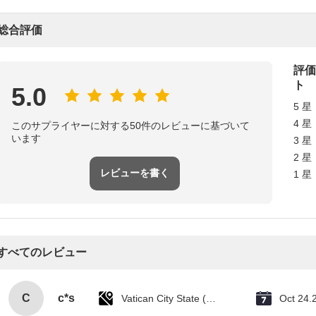
総合評価
評価
ト
5.0
5 星
4 星
このサプライヤーに対する50件のレビューに基づいて
います
3 星
2 星
レビューを書く
1 星
すべてのレビュー
C
c*s
Vatican City State (Holy See)
Oct 24.