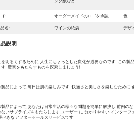
ング紙など
ゴ:
オーダーメイドのロゴを承認
色:
品名:
ワインの紙袋
デザイ
製品説明
生を明るくするために 人生にちょっとした変化が必要なのです. この製
ます. 驚異をもたらすものを探索しましょう!
の製品によって,毎日は肌の楽しみです! 快適さと美しさを楽しむために,
の製品によって,あなたは日常生活の様々な問題を簡単に解決し,前例の
のないサプライズをもたらします.ユーザー に 分かりやすい インターフェー
 完ぺきなアフターセールスサービスです