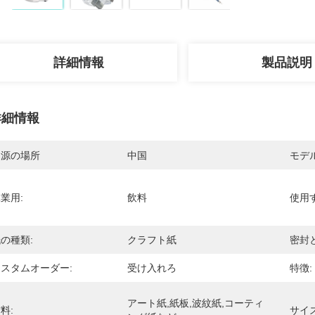
詳細情報
製品説明
詳細情報
起源の場所
中国
モデ
業用:
飲料
使用す
の種類:
クラフト紙
密封
スタムオーダー:
受け入れろ
特徴:
アート紙,紙板,波紋紙,コーティ
料:
サイズ