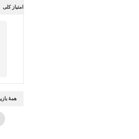
امتیاز کلی
همهٔ بازبی