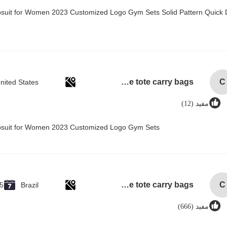
psuit for Women 2023 Customized Logo Gym Sets Solid Pattern Quick 
custom single bottle packaging paper wine gift glass bag 2 bottle black wine tote carry bags
C
nited States
مفید (12)
mpsuit for Women 2023 Customized Logo Gym Sets
custom single bottle packaging paper wine gift glass bag 2 bottle black wine tote carry bags
C
5
Brazil
مفید (666)