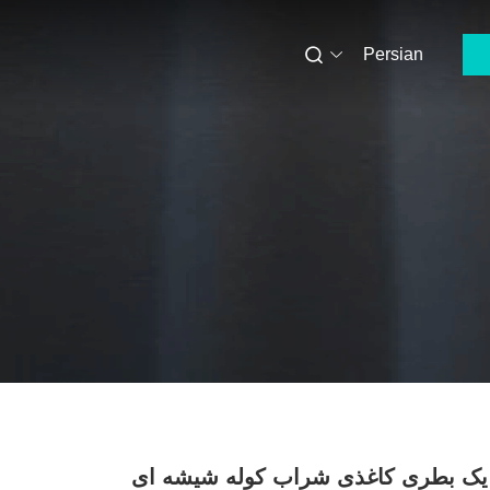
Persian
 یک بطری کاغذی شراب کوله شیشه ای