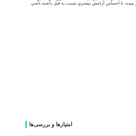
ر ميده، تا احساس آرامش بيشتري نسبت به قبل داشته باشي
امتیازها و بررسی‌ها