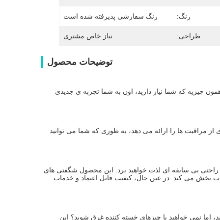
رنگ:
رنگ سفارشی پذیرفته شده است
طراحی:
نیاز خاص مشتری
توضیحات محصول
ما به يه تغيير کوچيک در زندگيمون نياز داريم تا زندگيمون رو روشن کنيم اين محصول دقیقا همون چيزيه که شما نياز داريد، اون به شما تجربه ي جديدي 
با استفاده از این محصول، هر روز برای پوست یک جشن است! این به شما طیف گسترده ای از مراقبت ها را ارائه می دهد، به طوری که شما می توانید 
با استفاده از این محصول به راحتی مشکلات مختلف زندگی روزمره را حل خواهید کرد و از راحتی بی سابقه ای لذت خواهید برد. این محصول شگفتی های 
بی پایان را به زندگی شما خواهد آورد.رابط کاربری دوستانه و عملکرد عالی آن را آسان و لذت بخش می کند. در عین حال، کیفیت قابل اعتماد و خدمات 
با استفاده از این محصول، زندگی آرام تر است! می خواهید از کیفیت زندگی بالایی لذت ببرید، اما نمی خواهید با چیزهای خسته کننده غرق شوید؟ این 