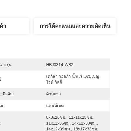
ค้า
การให้คะแนนและความคิดเห็น
ลขรุ่น
HBJ0314-WB2
เตกีล่า วอดก้า น้ำแร่ แชมเปญ 
้:
ไวน์ วิสกี้
ะมือจับ:
ด้ามยาว
ณะ:
แฮนด์เมด
8x8x26ซม., 11x11x25ซม., 
:
11x11x35ซม. 14x12x39ซม., 
14x12x39ซม., 18x17x33ซม.