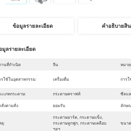
ข้อมูลรายละเอียด
คําอธิบายสิน
้อมูลรายละเอียด
านที่กำเนิด
จีน
หมายเ
ารใช้ในอุตสาหกรรม:
เครื่องดื่ม
การใช
ระเภทกระดาษ:
กระดาษคราฟท์
ซีลแล
าสั่งตามสั่ง:
ยอมรับ
ลักษ
กระดาษอาร์ต, กระดาษแข็ง, 
สดุ:
กระดาษลูกฟูก, กระดาษเคลือบ 
ขนาด
ฯลฯ