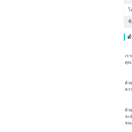
โล
ชื
ค
เรา
คุณ
ด้ว
คว
ด้ว
จะน
ขณะ