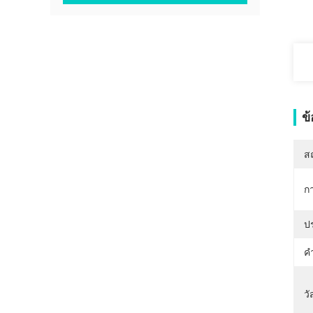
ข
สถ
ก
ป
คํ
วั