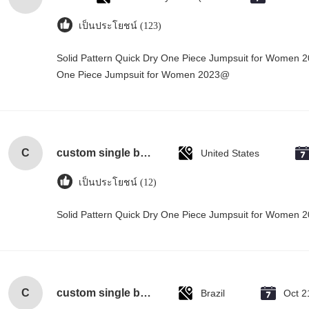
เป็นประโยชน์ (123)
Solid Pattern Quick Dry One Piece Jumpsuit for Women 
One Piece Jumpsuit for Women 2023@
C
custom single bottle packaging paper wine gift glass bag 2 bottle black wine tote carry bags
United States
เป็นประโยชน์ (12)
Solid Pattern Quick Dry One Piece Jumpsuit for Women
C
custom single bottle packaging paper wine gift glass bag 2 bottle black wine tote carry bags
Brazil
Oct 2