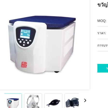
ขวัญ
MOQ:
ราคา:
การบร
ห