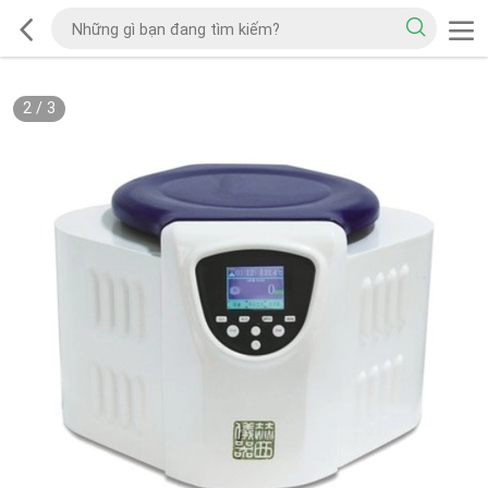
2
/
3