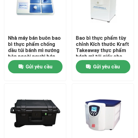
Nhà máy bán buôn bao
Bao bì thực phẩm tùy
bì thực phẩm chống
chỉnh Kích thước Kraft
dầu túi bánh mì nướng
Takeaway thực phẩm
bên ngoài người bán
bánh mì túi giấy cho
Bottom Kraft Paper
nhà hàng
Gửi yêu cầu
Gửi yêu cầu
Bag
Nhà
Các sản phẩm
Video