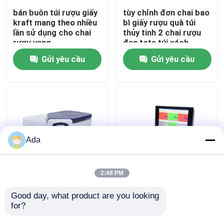
bán buôn túi rượu giấy
tùy chỉnh đơn chai bao
kraft mang theo nhiều
bì giấy rượu quà túi
Hướng dẫn VR
lần sử dụng cho chai
thủy tinh 2 chai rượu
rượu vang
đen tote túi xách
Gửi yêu cầu
Gửi yêu cầu
Về chúng tôi
Tham quan nhà máy
Kiểm soát chất lượng
Ada
Liên hệ chúng tôi
2:48 PM
Tin tức
Sản phẩm bán buôn
Retro phim hoạt hình
Good day, what product are you looking 
Logo tùy chỉnh Giá tốt
động vật Giáng sinh
for?
nhất in tùy chỉnh nhãn
Eve Apple Box quà
hiệu Sản phẩm bán
tặng Giáng sinh quà
Các trường hợp