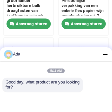
groothandel
Persoonlijke
herbruikbare bulk
verpakking van een
draagtasten van
enkele fles papier wijn
VR-show
kraftpapier wijnzak
geschenk glaszak 2
voor wijnflessen
fles zwart wijn tassen
Aanvraag sturen
Aanvraag sturen
Ongeveer ons
Fabrieksreis
Ada
Kwaliteitscontrole
5:11 AM
Contacteer ons
Good day, what product are you looking 
for?
Groothandel Custom
Retro cartoon dier
Logo Beste prijs
kerstnacht appel
Nieuws
Customized Branded
cadeaubon
Printing Zwart karton
kerstcadeautje klein
wijnpapier zak
cadeaubon ornament
Gevallen
Aanvraag sturen
Aanvraag sturen