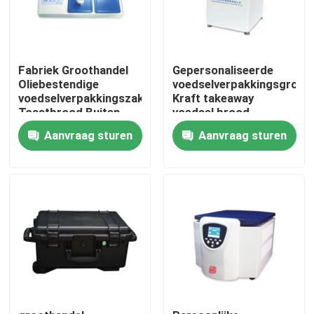
Fabriek Groothandel
Gepersonaliseerde
Oliebestendige
voedselverpakkingsgroot
voedselverpakkingszak
Kraft takeaway
Toastbrood Buiten
voedsel brood
Verkoper Onderste
papieren zak voor
Aanvraag sturen
Aanvraag sturen
Kraftpapierzak
restaurant
Huis
Producten
Videos