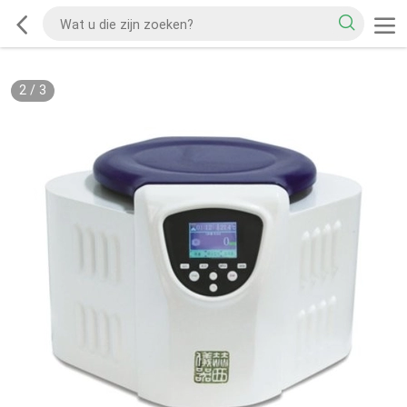
2
/
3